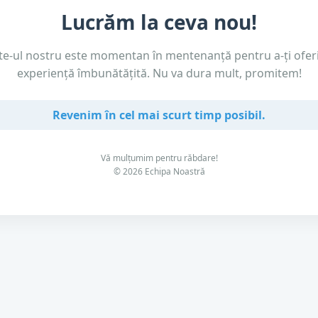
Lucrăm la ceva nou!
te-ul nostru este momentan în mentenanță pentru a-ți ofer
experiență îmbunătățită. Nu va dura mult, promitem!
Revenim în cel mai scurt timp posibil.
Vă mulțumim pentru răbdare!
© 2026 Echipa Noastră