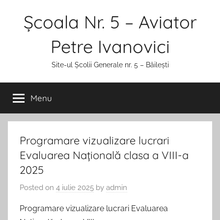
Skip
Școala Nr. 5 – Aviator
to
content
Petre Ivanovici
Site-ul Școlii Generale nr. 5 – Băilești
Menu
Programare vizualizare lucrari
Evaluarea Națională clasa a VIII-a
2025
Posted on
4 iulie 2025
by
admin
Programare vizualizare lucrari Evaluarea